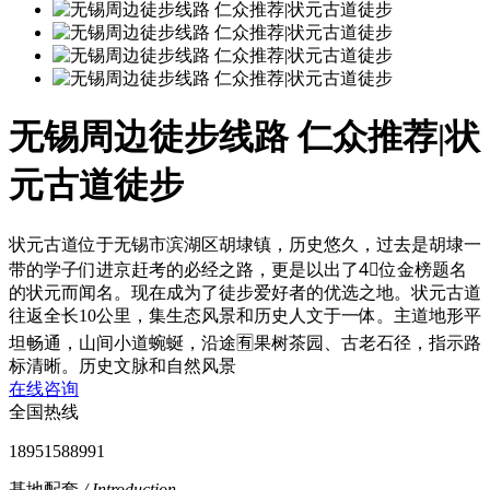
无锡周边徒步线路 仁众推荐|状
元古道徒步
状元古道位于无锡市滨湖区胡埭镇，历史悠久，过去是胡埭一
带的学子们进京赶考的必经之路，更是以出了4⃣️位金榜题名
的状元而闻名。现在成为了徒步爱好者的优选之地。状元古道
往返全长10公里，集生态风景和历史人文于一体。主道地形平
坦畅通，山间小道蜿蜒，沿途🈶️果树茶园、古老石径，指示路
标清晰。历史文脉和自然风景
在线咨询
全国热线
18951588991
基地配套
/ Introduction