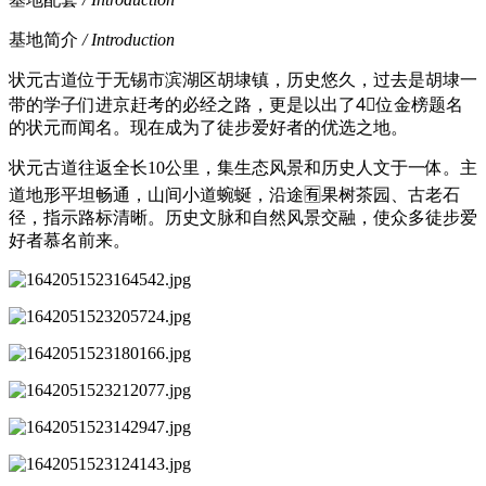
基地简介
/ Introduction
状元古道位于无锡市滨湖区胡埭镇，历史悠久，过去是胡埭一
带的学子们进京赶考的必经之路，更是以出了4⃣️位金榜题名
的状元而闻名。现在成为了徒步爱好者的优选之地。
状元古道往返全长10公里，集生态风景和历史人文于一体。主
道地形平坦畅通，山间小道蜿蜒，沿途🈶️果树茶园、古老石
径，指示路标清晰。历史文脉和自然风景交融，使众多徒步爱
好者慕名前来。