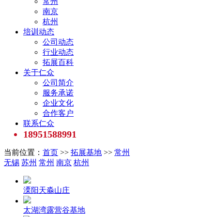
常州
南京
杭州
培训动态
公司动态
行业动态
拓展百科
关于仁众
公司简介
服务承诺
企业文化
合作客户
联系仁众
18951588991
当前位置：
首页
>>
拓展基地
>>
常州
无锡
苏州
常州
南京
杭州
溧阳天淼山庄
太湖湾露营谷基地