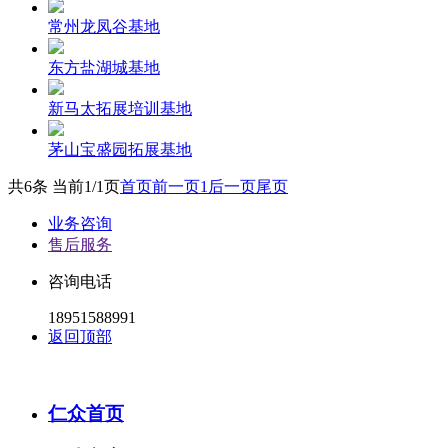
常州龙凤谷基地
东方盐湖城基地
新马太拓展培训基地
茅山宝盛园拓展基地
共6条 当前1/1页
首页
前一页
1
后一页
尾页
业务咨询
售后服务
咨询电话
18951588991
返回顶部
仁众首页