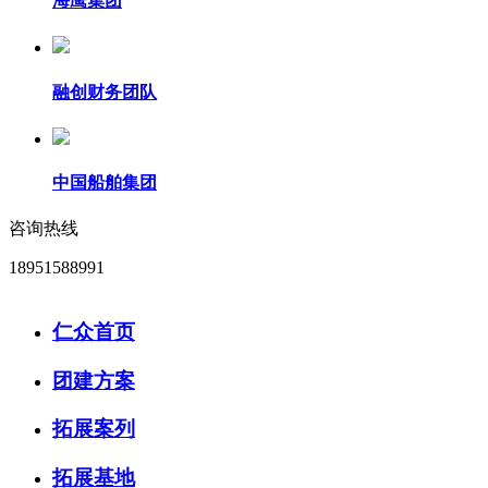
海鹰集团
融创财务团队
中国船舶集团
咨询热线
18951588991
仁众首页
团建方案
拓展案列
拓展基地